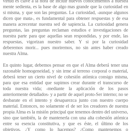
virtud es clave a la hora de incluir nuevos conocimientos a nuestra
mente
sedienta
, es la base de algo mas grande que la curiosidad en
si misma, y que son las preguntas. La curiosidad, -aunque algunos
dicen que mata-, es fundamental para obtener respuestas y de esa
manera acrecentar nuestra sed de sapiencia. La curiosidad genera
preguntas, las preguntas reclaman estudios e investigaciones de
nuestra parte para que aquellas sean respondidas, y por ende, las
respuestas, vigorizan nuestro saber. Y si por la curiosidad
deberemos morir... pues moriremos, no sin antes haber creado
nuestra Alma.
En quinto lugar, debemos pensar en que el Alma deberá tener una
razonable homogeneidad, y sin irme al terreno corporal o material,
deberá tener un cierto nivel de cohesión atómica consigo misma,
para que esa entidad que supimos crear
durante el transcurso de
toda nuestra vida;
-mediante la aplicación de los pasos
anteriormente detallados- y a partir de aquel proto-Ser interno; no se
desbarate en el intento y desaparezca junto con nuestro cuerpo
material. Entonces, no solamente el de ser los creadores de nuestra
propia Alma es la misión principal que tenemos dentro del universo,
sino que también, la de mantenerla con una alta cohesión atómica
entre su esencia constitutiva, y que es éste, el último de los
objetivos. ¿Y como lo hacemos? ¿Como mantenemos o