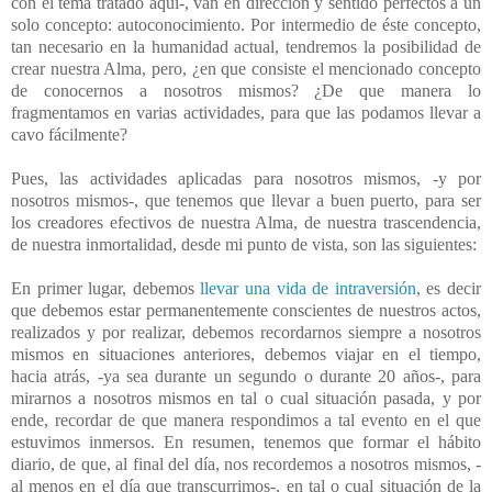
con el tema tratado aquí-, van en dirección y sentido perfectos a un
solo concepto: autoconocimiento. Por intermedio de éste concepto,
tan necesario en la humanidad actual, tendremos la posibilidad de
crear nuestra Alma, pero, ¿en que consiste el mencionado concepto
de conocernos a nosotros mismos? ¿De que manera lo
fragmentamos en varias actividades, para que las podamos llevar a
cavo fácilmente?
Pues, las actividades aplicadas para nosotros mismos, -y por
nosotros mismos-, que tenemos que llevar a buen puerto, para ser
los creadores efectivos de nuestra Alma, de nuestra trascendencia,
de nuestra inmortalidad, desde mi punto de vista, son las siguientes:
En primer lugar, debemos
llevar una vida de intraversión
, es decir
que debemos estar permanentemente conscientes de nuestros actos,
realizados y por realizar, debemos recordarnos siempre a nosotros
mismos en situaciones anteriores, debemos viajar en el tiempo,
hacia atrás, -ya sea durante un segundo o
durante
20 años-, para
mirarnos a nosotros mismos en tal o cual situación pasada, y por
ende, recordar de que manera respondimos a tal evento en el que
estuvimos inmersos. En resumen, tenemos que formar el hábito
diario, de que, al final del día, nos recordemos a nosotros mismos, -
al menos en el día que transcurrimos-, en tal o cual situación de la