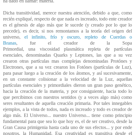
ha dado en llamar: materia.
Dicha transitividad, merece nuestra atención, debido a que, como
recién expliqué, respecto de que nada es increado, todo ente creador
es el génesis de algo más que le sucede (y creado por lo que lo
precede), es decir, si nos remontamos a la teoría del origen del
universo,
el infinito, frío y oscuro, repleto de Cuerdas o
Branas
, fue el creador de la Sopa
Primordial, una viscosidad plasmática repleta de partículas
esenciales, denominadas Quarks y Leptones, las que a su vez
crearon otras partículas mas complejas denominadas Protónes y
Electrones, que a su vez crearon los Fotónes (partículas de Luz),
para pasar luego a la creación de los átomos, y así sucesivamente,
en un constante colisionar a la velocidad de la Luz, aquellas
partículas esenciales y primordiales dieron un gran paso genético,
hacia la creación de la materia, y por consiguiente, hacia todo lo
que percibimos con nuestros sentidos (y a veces algo más) como
seres resultantes de aquella creación primaria. Por tales innegables
ejemplos, a la vista de todos, nada es increado y todo es creador de
algo más. El Universo... nuestro Universo... tiene como principio
fundamental para que sea lo que hoy es, el de ser creativo, desde la
Gran Causa primigenia hasta cada uno de sus efectos... y por ende
nosotros, la Humanidad. Esa creatividad es transitiva desde el