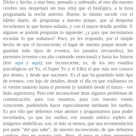
Dicho y hecho, o mas bien, pensado y ordenado, al otro día nuestro
cerebro nos despertará sin mas reloj que el biológico, a la hora
programada la noche anterior. Bueno, lo mismo sucede con el
hábito diario, de programar a nuestra psique, que al despertar
recordemos lo que hemos soñado, y con el mayor detalle posible. Y
algunos se podrán preguntar lo siguiente: ¿y para que necesitamos
recordar lo que soñamos? Pues, yo les respondo, por el simple
hecho de que el inconsciente; el lugar de nuestra psique donde se
guardan todo tipos de eventos, los pasados (recuerdos), los
presentes (eventos con alto contenido emocional) y hasta los futuros
(leer
aquí
y
aquí
); ese inconsciente, es, de los tres estadíos
psicológicos (el Yo, el Super Yo y el Ello) el que más nos conoce
por dentro, y desde que nacemos. Es el que ha guardado todo tipo
de eventos, con lujo de detalles, desde el día en que estábamos en
el vientre materno hasta el presente (y también desde el futuro - ver
links superiores). Pero este inconsciente tiene algunos problemas de
comunicación, para con nosotros, para con nuestro estado
consciente, pudiéndolo hacer especialmente mediante los sueños.
Es por ello que debemos estar atentos y programarnos para poder
recordarlos, ya que los sueños, ese mundo onírico repleto de
imágenes simbólicas, son, ni más ni menos, que una recomendación
por parte "del que sabe", de nuestro inconsciente, de que debemos
cambiar algo en nuestra vida. Pero, el tema es saber interpretar