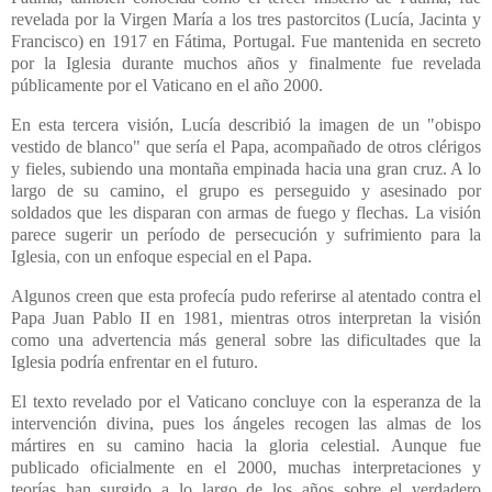
revelada por la Virgen María a los tres pastorcitos (Lucía, Jacinta y
Francisco) en 1917 en Fátima, Portugal. Fue mantenida en secreto
por la Iglesia durante muchos años y finalmente fue revelada
públicamente por el Vaticano en el año 2000.
En esta tercera visión, Lucía describió la imagen de un "obispo
vestido de blanco" que sería el Papa, acompañado de otros clérigos
y fieles, subiendo una montaña empinada hacia una gran cruz. A lo
largo de su camino, el grupo es perseguido y asesinado por
soldados que les disparan con armas de fuego y flechas. La visión
parece sugerir un período de persecución y sufrimiento para la
Iglesia, con un enfoque especial en el Papa.
Algunos creen que esta profecía pudo referirse al atentado contra el
Papa Juan Pablo II en 1981, mientras otros interpretan la visión
como una advertencia más general sobre las dificultades que la
Iglesia podría enfrentar en el futuro.
El texto revelado por el Vaticano concluye con la esperanza de la
intervención divina, pues los ángeles recogen las almas de los
mártires en su camino hacia la gloria celestial. Aunque fue
publicado oficialmente en el 2000, muchas interpretaciones y
teorías han surgido a lo largo de los años sobre el verdadero