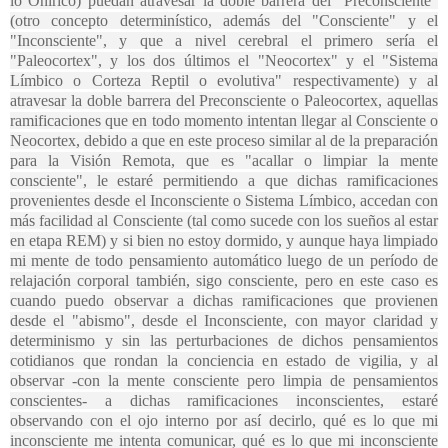
lo Onírico) puedan atravesar la doble barrera del "Preconsciente"
(otro concepto determinístico, además del "Consciente" y el
"Inconsciente", y que a nivel cerebral el primero sería el
"Paleocortex", y los dos últimos el "Neocortex" y el "Sistema
Límbico o Corteza Reptil o evolutiva" respectivamente) y al
atravesar la doble barrera del Preconsciente o Paleocortex, aquellas
ramificaciones que en todo momento intentan llegar al Consciente o
Neocortex, debido a que en este proceso similar al de la preparación
para la Visión Remota, que es "acallar o limpiar la mente
consciente", le estaré permitiendo a que dichas ramificaciones
provenientes desde el Inconsciente o Sistema Límbico, accedan con
más facilidad al Consciente (tal como sucede con los sueños al estar
en etapa REM) y si bien no estoy dormido, y aunque haya limpiado
mi mente de todo pensamiento automático luego de un período de
relajación corporal también, sigo consciente, pero en este caso es
cuando puedo observar a dichas ramificaciones que provienen
desde el "abismo", desde el Inconsciente, con mayor claridad y
determinismo y sin las perturbaciones de dichos pensamientos
cotidianos que rondan la conciencia en estado de vigilia, y al
observar -con la mente consciente pero limpia de pensamientos
conscientes- a dichas ramificaciones inconscientes, estaré
observando con el ojo interno por así decirlo, qué es lo que mi
inconsciente me intenta comunicar, qué es lo que mi inconsciente