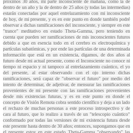
próximos 30 años, mi parte inconsciente de mañana, como la de
dentro de un año y la de dentro de 25 años (y todas las intermedias)
estarán conectadas por aquel entrelazamiento con mi inconsciente
de hoy, de mi presente, y es en este punto en donde también podré
observar a dichas ramificaciones del inconsciente, y siempre en este
"trance" meditativo en estado Theta-Gamma, pero teniendo en
cuenta que pueden ser ramificaciones de mis inconscientes futuros
debido a que en esencia todo en el cerebro es electroquímica y
partículas subatómicas, y por ende las partículas de una determinada
información que está en un existencia, digamos, de dos años al
futuro desde mi actual presente, como el Inconsciente no conoce ni
tiempo ni espacio y ni tampoco al entrelazamiento cuántico, el yo
del presente, al estar observando con el ojo interno dichas
ramificaciones, será capaz de "observar el futuro" por medio del
intento de determinar, de adjetivar, de mensurar las ramificaciones
provenientes de mi presente con las ramificaciones provenientes
desde mis existencias futuras, y es en este punto en donde el
concepto de Visión Remota cobra sentido científico y deja a un lado
el rechazo de muchas personas a este proceso introspectivo y de
cara al futuro, que lo realizo a través de un "telescopio cuántico"
conformado por todas las versiones de mi existencia futura desde
este presente hasta dentro de 30 años; entonces, supongamos que en
el presente estoy en este estado Theta-Gamma "observando" las