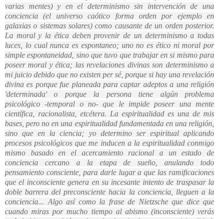
varias mentes) y en el determinismo sin intervención de una
conciencia (el universo caótico forma orden por ejemplo en
galaxias o sistemas solares) como causante de un orden posterior.
La moral y la ética deben provenir de un determinismo a todas
luces, lo cual nunca es espontaneo; uno no es ético ni moral por
simple espontaneidad, sino que tuvo que trabajar en si mismo para
poseer moral y ética; las revelaciones divinas son determinismo a
mi juicio debido que no existen per sé, porque si hay una revelación
divina es porque fue planeada para captar adeptos a una religión
'determinada' o porque la persona tiene algún problema
psicológico -temporal o no- que le impide poseer una mente
científica, racionalista, etcétera. La espiritualidad es una de mis
bases, pero no en una espiritualidad fundamentada en una religión,
sino que en la ciencia; yo determino ser espiritual aplicando
procesos psicológicos que me inducen a la espiritualidad conmigo
mismo basado en el acercamiento racional a un estado de
conciencia cercano a la etapa de sueño, anulando todo
pensamiento consciente, para darle lugar a que las ramificaciones
que el inconsciente genera en su incesante intento de traspasar la
doble barrera del preconsciente hacia la conciencia, lleguen a la
conciencia... Algo así como la frase de Nietzsche que dice que
cuando miras por mucho tiempo al abismo (inconsciente) verás