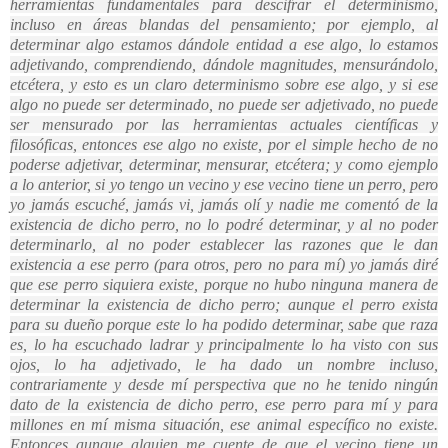
herramientas fundamentales para descifrar el determinismo,
incluso en áreas blandas del pensamiento; por ejemplo, al
determinar algo estamos dándole entidad a ese algo, lo estamos
adjetivando, comprendiendo, dándole magnitudes, mensurándolo,
etcétera, y esto es un claro determinismo sobre ese algo, y si ese
algo no puede ser determinado, no puede ser adjetivado, no puede
ser mensurado por las herramientas actuales científicas y
filosóficas, entonces ese algo no existe, por el simple hecho de no
poderse adjetivar, determinar, mensurar, etcétera; y como ejemplo
a lo anterior, si yo tengo un vecino y ese vecino tiene un perro, pero
yo jamás escuché, jamás vi, jamás olí y nadie me comentó de la
existencia de dicho perro, no lo podré determinar, y al no poder
determinarlo, al no poder establecer las razones que le dan
existencia a ese perro (para otros, pero no para mí) yo jamás diré
que ese perro siquiera existe, porque no hubo ninguna manera de
determinar la existencia de dicho perro; aunque el perro exista
para su dueño porque este lo ha podido determinar, sabe que raza
es, lo ha escuchado ladrar y principalmente lo ha visto con sus
ojos, lo ha adjetivado, le ha dado un nombre incluso,
contrariamente y desde mí perspectiva que no he tenido ningún
dato de la existencia de dicho perro, ese perro para mí y para
millones en mí misma situación, ese animal específico no existe.
Entonces aunque alguien me cuente de que el vecino tiene un