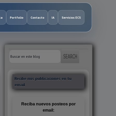
ca
Portfolio
Contacto
IA
Servicios ECS
Recibe mis publicaciones en tu
email
Reciba nuevos posteos por
email: