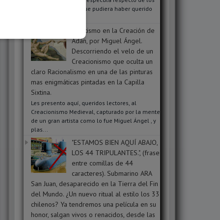
mensajes ocultos que pudiera haber querido
transmit...
Ocultismo en la Creación de
Adán, por Miguel Ángel.
Descorriendo el velo de un
Creacionismo que oculta un
claro Racionalismo en una de las pinturas
mas enigmáticas pintadas en la Capilla
Sixtina.
Les presento aquí, queridos lectores, al
Creacionismo Medieval, capturado por la mente
de un gran artista como lo fue Miguel Ángel , y
plas...
"ESTAMOS BIEN AQUÍ ABAJO,
LOS 44 TRIPULANTES.", (frase
entre comillas de 44
caracteres). Submarino ARA
San Juan, desaparecido en la Tierra del Fin
del Mundo. ¿Un nuevo ritual al estilo los 33
chilenos? Ya tendremos una película en su
honor, salgan vivos o renacidos, desde las