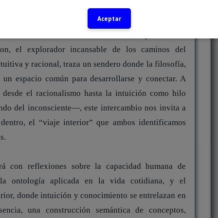
ue descubrirás en este viaje intelectual.
Aceptar
ios de Fátima hasta las honduras del proceso de
son, el explorador incansable de los caminos del
tuitiva y racional, traza un sendero donde la filosofía,
n un espacio común para desarrollarse y conectar. A
desde el racionalismo hasta la intuición como hilo
ndo del inconsciente—, este intercambio nos invita a
 dentro, el “viaje interior” que ambos identificamos
s.
ará con reflexiones sobre la capacidad humana de
la ontología aplicada en la vida cotidiana, y el
rior, donde intuición y conocimiento se entrelazan en
sencia, una construcción semántica de conceptos,