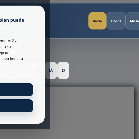
 bien puede
Inicio
Libros
Músi
igital.
mplo: "Avast
para su
epción al
bién tiene la
DIBUS
GALERℹ🅰
IA
©️