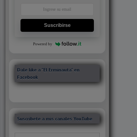
Suscribirse
Powered by
Dale like a "El Erminauta" en
Facebook
Suscribete a mis canales YouTube