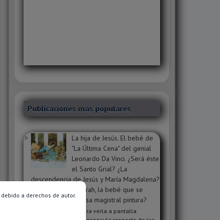
Publicaciones mas populares
La hija de Jesús. El bebé de
"La Última Cena" del genial
Leonardo Da Vinci. ¿Será éste
el Santo Grial? ¿La
descendencia de Jesús y María Magdalena?
¿Será Sophie o Sarah, la bebé que se
 debido a derechos de autor.
oculta dentro de esa magistral pintura?
Clic en la imagen para verla a pantalla
completa. Mucho se especula respecto de los