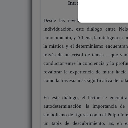
Introducción breve sobre lo q
Desde las revelaciones de los mister
individuación, este diálogo entre Nel
conocimiento, y Athena, la inteligencia in
la mística y el determinismo encuentra
través de un crisol de temas —que van 
conductor entre la conciencia y lo profu
revalorar la experiencia de mirar hacia
como la travesía más significativa de toda
En este diálogo, el lector se encontr
autodeterminación, la importancia de 
simbolismo de figuras como el Pulpo Inte
un tapiz de descubrimiento. Es, en e