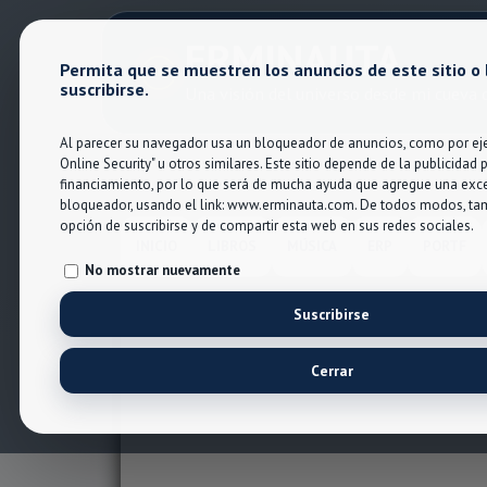
ERMINAUTA
Permita que se muestren los anuncios de este sitio o
suscribirse.
Una visión del universo desde mi cueva d
Al parecer su navegador usa un bloqueador de anuncios, como por eje
Online Security" u otros similares. Este sitio depende de la publicidad 
financiamiento, por lo que será de mucha ayuda que agregue una exc
bloqueador, usando el link: www.erminauta.com. De todos modos, tam
opción de suscribirse y de compartir esta web en sus redes sociales.
INICIO
LIBROS
MÚSICA
ERP
PORTF
No mostrar nuevamente
Suscribirse
Cerrar