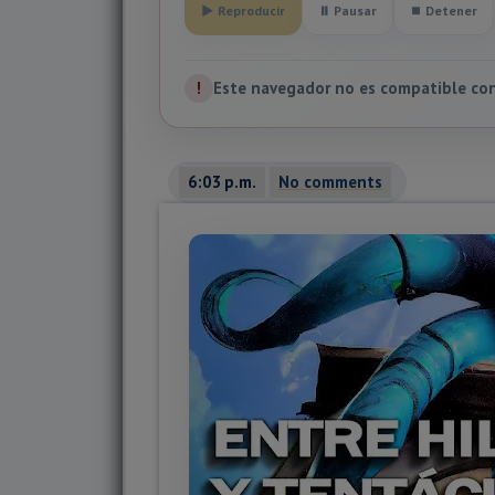
▶ Reproducir
⏸ Pausar
⏹ Detener
!
Este navegador no es compatible con 
6:03 p.m.
No comments