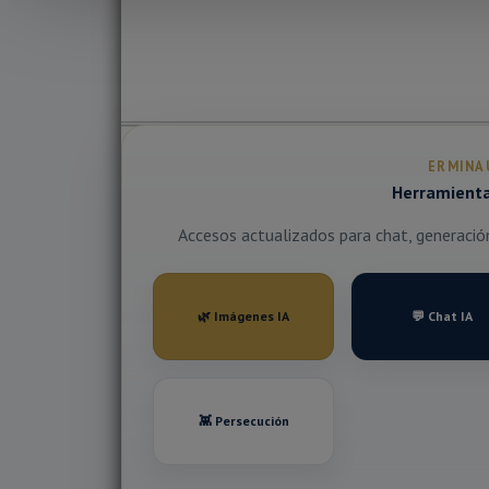
ERMINA
Herramientas
Accesos actualizados para chat, generación 
🌿 Imágenes IA
💬 Chat IA
👾 Persecución