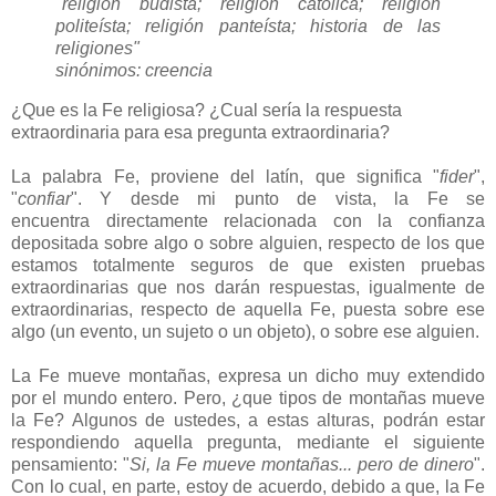
"religión budista; religión católica; religión
politeísta; religión panteísta; historia de las
religiones"
sinónimos: creencia
¿Que es la Fe religiosa? ¿Cual sería la respuesta
extraordinaria para esa pregunta extraordinaria?
La palabra Fe, proviene del latín, que significa "
fider
",
"
confiar
". Y d
esde mi punto de vista, la Fe se
encuentra directamente relacionada con la confianza
depositada sobre algo o sobre alguien, respecto de los que
estamos totalmente seguros de que existen pruebas
extraordinarias que nos darán respuestas, igualmente de
extraordinarias, respecto de aquella Fe, puesta sobre ese
algo (un evento, un sujeto o un objeto), o sobre ese alguien.
La Fe mueve montañas, expresa un dicho muy extendido
por el mundo entero. Pero, ¿que tipos de montañas mueve
la Fe? Algunos de ustedes, a estas alturas, podrán estar
respondiendo aquella pregunta, mediante el siguiente
pensamiento: "
Si, la Fe mueve montañas... pero de dinero
".
Con lo cual, en parte, estoy de acuerdo, debido a que, la Fe