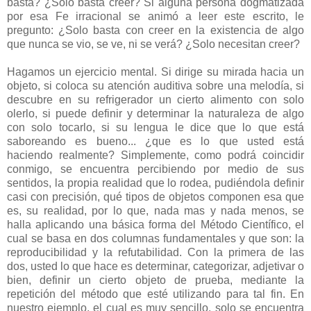
basta? ¿Solo basta creer? Si alguna persona dogmatizada
por esa Fe irracional se animó a leer este escrito, le
pregunto: ¿Solo basta con creer en la existencia de algo
que nunca se vio, se ve, ni se verá? ¿Solo necesitan creer?
Hagamos un ejercicio mental. Si dirige su mirada hacia un
objeto, si coloca su atención auditiva sobre una melodía, si
descubre en su refrigerador un cierto alimento con solo
olerlo, si puede definir y determinar la naturaleza de algo
con solo tocarlo, si su lengua le dice que lo que está
saboreando es bueno... ¿que es lo que usted está
haciendo
realmente
? Simplemente, como podrá coincidir
conmigo, se encuentra percibiendo por medio de sus
sentidos, la propia realidad que lo rodea, pudiéndola definir
casi con precisión, qué tipos de objetos componen esa que
es, su realidad, por lo que, nada mas y nada menos, se
halla aplicando una básica forma del Método Científico, el
cual se basa en dos columnas fundamentales y que son: la
reproducibilidad y la refutabilidad. Con la primera de las
dos, usted lo que hace es determinar, categorizar, adjetivar o
bien, definir un cierto objeto de prueba, mediante la
repetición del método que esté utilizando para tal fin. En
nuestro ejemplo, el cual es muy sencillo, solo se encuentra