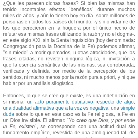
¿Que les parecen dichas frases? Si bien las mismas han
tenido incontables efectos "benéficos" durante muchos
miles de años -y aún lo tienen hoy en día- sobre millones de
personas en todos los países del mundo, -y sin olvidarme de
los que perecieron en la hoguera por el único hecho de
refutar esa mismas frases utilizando la razón y no el dogma-,
en este siglo XXI, sin la Santa Inquisición (hoy denominada:
Congregación para la Doctrina de la Fe) podemos afirmar,
"sin miedo" a morir quemados, u otras atrocidades, que las
frases citadas, no revisten ninguna lógica, ni invitación a
que la esencia semántica de las mismas, sea corroborada,
verificada y definida por medio de la percepción de los
sentidos, ni mucho menos por la razón pura a priori, y ni que
hablar por un análisis silogístico.
Entonces, lo que se cree que existe, es una indefinición en
si misma,
un acto puramente dubitativo respecto de algo,
una dualidad afirmativa que a la vez es negativa
, una
simple
duda
sobre lo que en este caso es la Fe religiosa, la Fe en
un Dios invisible. El afirmar: "
Yo
creo
que Dios, y por ende
la Fe, existen
", se corresponde con una actitud dual sin
fundamento empírico, revestida de una ambigüedad tal, de