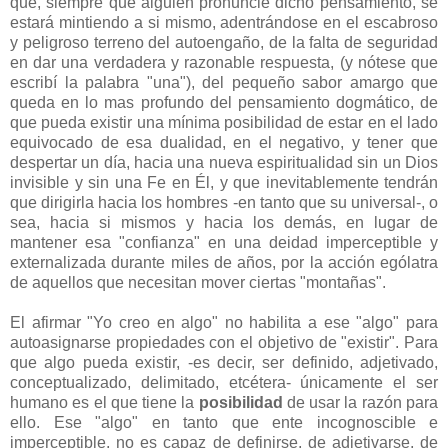
que, siempre que alguien pronuncie dicho pensamiento, se
estará mintiendo a si mismo, adentrándose en el escabroso
y peligroso terreno del autoengaño, de la falta de seguridad
en dar una verdadera y razonable respuesta, (y nótese que
escribí la palabra "una"), del pequeño sabor amargo que
queda en lo mas profundo del pensamiento dogmático, de
que pueda existir una mínima posibilidad de estar en el lado
equivocado de esa dualidad, en el negativo, y tener que
despertar un día, hacia una nueva espiritualidad sin un Dios
invisible y sin una Fe en Él, y que
inevitablemente t
endrán
que dirigirla hacia los hombres -en tanto que su universal-, o
sea, hacia si mismos
y hacia los demás, en lugar de
mantener esa "confianza" en una deidad imperceptible y
externalizada durante miles de años, por la acción ególatra
de aquellos que necesitan mover ciertas "montañas".
El afirmar "Yo creo en algo" no habilita a ese "algo" para
autoasignarse propiedades con el objetivo de "existir". Para
que algo pueda existir, -es decir, ser definido, adjetivado,
conceptualizado, delimitado, etcétera- únicamente el ser
humano es el que tiene la
posibilidad
de usar la razón para
ello. Ese "algo" en tanto que ente incognoscible e
imperceptible, no es capaz de definirse, de adjetivarse, de