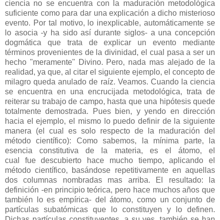
ciencia no se encuentra con la maduración metodológica
suficiente como para dar una explicación a dicho misterioso
evento. Por tal motivo, lo inexplicable, automáticamente se
lo asocia -y ha sido así durante siglos- a una concepción
dogmática que trata de explicar un evento mediante
términos provenientes de la divinidad, el cual pasa a ser un
hecho "meramente" Divino. Pero, nada mas alejado de la
realidad, ya que, al citar el siguiente ejemplo, el concepto de
milagro queda anulado de raíz. Veamos. Cuando la ciencia
se encuentra en una encrucijada metodológica, trata de
reiterar su trabajo de campo, hasta que una hipótesis quede
totalmente demostrada. Pues bien, y yendo en dirección
hacia el ejemplo, el mismo lo puedo definir de la siguiente
manera (el cual es solo respecto de la maduración del
método científico): Como sabemos, la mínima parte, la
esencia constitutiva de la materia, es el átomo, el
cual fue descubierto hace mucho tiempo, aplicando el
método científico, basándose repetitivamente en aquellas
dos columnas nombradas mas arriba. El resultado: la
definición -en principio teórica, pero hace muchos años que
también lo es empírica- del átomo, como un conjunto de
partículas subatómicas que lo constituyen y lo definen.
Dichas partículas constituyentes, a su ves, también se han