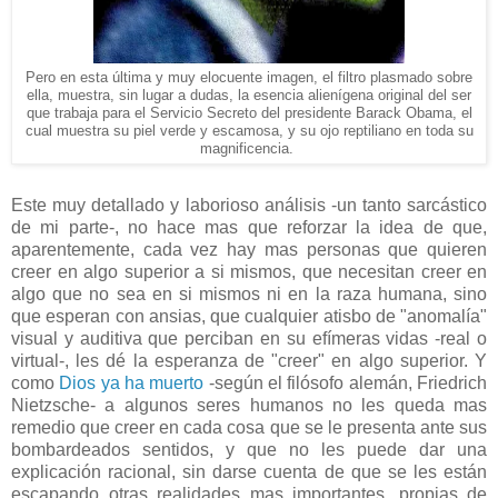
Pero en esta última y muy elocuente imagen, el filtro plasmado sobre
ella, muestra, sin lugar a dudas, la esencia alienígena original del ser
que trabaja para el Servicio Secreto del presidente Barack Obama, el
cual muestra su piel verde y escamosa, y su ojo reptiliano en toda su
magnificencia.
Este muy detallado y laborioso análisis -un tanto sarcástico
de mi parte-, no hace mas que reforzar la idea de que,
aparentemente, cada vez hay mas personas que quieren
creer en algo superior a si mismos, que necesitan creer en
algo que no sea en si mismos ni en la raza humana, sino
que esperan con ansias, que cualquier atisbo de "anomalía"
visual y auditiva que perciban en su efímeras vidas -real o
virtual-, les dé la esperanza de "creer" en algo superior. Y
como
Dios ya ha muerto
-según el filósofo alemán, Friedrich
Nietzsche- a algunos seres humanos no les queda mas
remedio que creer en cada cosa que se le presenta ante sus
bombardeados sentidos, y que no les puede dar una
explicación racional, sin darse cuenta de que se les están
escapando otras realidades mas importantes, propias de