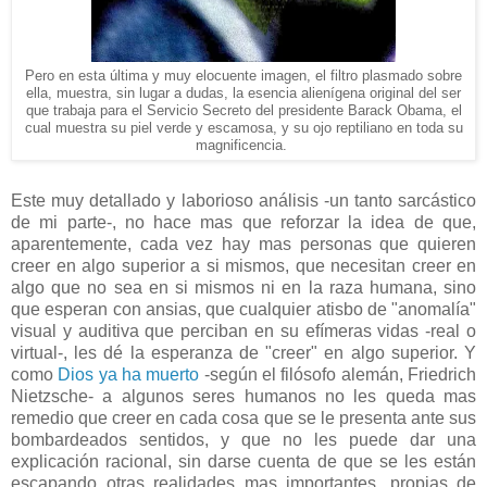
Pero en esta última y muy elocuente imagen, el filtro plasmado sobre
ella, muestra, sin lugar a dudas, la esencia alienígena original del ser
que trabaja para el Servicio Secreto del presidente Barack Obama, el
cual muestra su piel verde y escamosa, y su ojo reptiliano en toda su
magnificencia.
Este muy detallado y laborioso análisis -un tanto sarcástico
de mi parte-, no hace mas que reforzar la idea de que,
aparentemente, cada vez hay mas personas que quieren
creer en algo superior a si mismos, que necesitan creer en
algo que no sea en si mismos ni en la raza humana, sino
que esperan con ansias, que cualquier atisbo de "anomalía"
visual y auditiva que perciban en su efímeras vidas -real o
virtual-, les dé la esperanza de "creer" en algo superior. Y
como
Dios ya ha muerto
-según el filósofo alemán, Friedrich
Nietzsche- a algunos seres humanos no les queda mas
remedio que creer en cada cosa que se le presenta ante sus
bombardeados sentidos, y que no les puede dar una
explicación racional, sin darse cuenta de que se les están
escapando otras realidades mas importantes, propias de