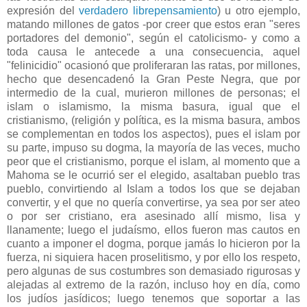
expresión del
verdadero librepensamiento
) u otro ejemplo,
matando millones de gatos -por creer que estos eran "seres
portadores del demonio", según el catolicismo- y como a
toda causa le antecede a una consecuencia, aquel
"felinicidio" ocasionó que proliferaran las ratas, por millones,
hecho que desencadenó la Gran Peste Negra, que por
intermedio de la cual, murieron millones de personas; el
islam o islamismo, la misma basura, igual que el
cristianismo, (religión y política, es la misma basura, ambos
se complementan en todos los aspectos), pues el islam por
su parte, impuso su dogma, la mayoría de las veces, mucho
peor que el cristianismo, porque el islam, al momento que a
Mahoma se le ocurrió ser el elegido, asaltaban pueblo tras
pueblo, convirtiendo al Islam a todos los que se dejaban
convertir, y el que no quería convertirse, ya sea por ser ateo
o por ser cristiano, era asesinado allí mismo, lisa y
llanamente; luego el judaísmo, ellos fueron mas cautos en
cuanto a imponer el dogma, porque jamás lo hicieron por la
fuerza, ni siquiera hacen proselitismo, y por ello los respeto,
pero algunas de sus costumbres son demasiado rigurosas y
alejadas al extremo de la razón, incluso hoy en día, como
los judíos jasídicos; luego tenemos que soportar a las