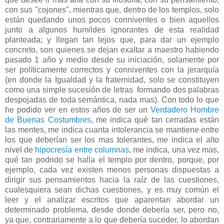
con sus "cojones", mientras que, dentro de los templos, solo
están quedando unos pocos conniventes o bien aquellos
junto a algunos humildes ignorantes de esta realidad
planteada; y llegan tan lejos que, para dar un ejemplo
concreto, son quienes se dejan exaltar a maestro habiendo
pasado 1 año y medio desde su iniciación, solamente por
ser políticamente correctos y conniventes con la jerarquía
(en donde la Igualdad y la fraternidad, solo se constituyen
como una simple sucesión de letras formando dos palabras
despojadas de toda semántica, nada mas). Con todo lo que
he podido ver en estos años de ser un
Verdadero Hombre
de Buenas Costumbres
, me indica qué tan cerradas están
las mentes, me indica cuanta intolerancia se mantiene entre
los que deberían ser los mas tolerantes, me indica el alto
nivel de
hipocresía entre columnas
, me indica, una vez mas,
qué tan podrido se halla el templo por dentro, porque, por
ejemplo, cada vez existen menos personas dispuestas a
dirigir sus pensamientos hacia la raíz de las cuestiones,
cualesquiera sean dichas cuestiones, y es muy común el
leer y el analizar escritos que aparentan abordar un
determinado problema, desde donde debería ser, pero no,
ya que, contrariamente a lo que debería suceder, lo abordan