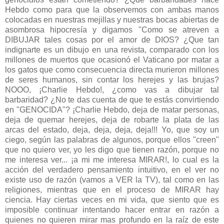
Hebdo como para que la observemos con ambas manos
colocadas en nuestras mejillas y nuestras bocas abiertas de
asombrosa hipocresía y digamos "Como se atreven a
DIBUJAR tales cosas por el amor de DIOS? ¿Que tan
indignarte es un dibujo en una revista, comparado con los
millones de muertos que ocasionó el Vaticano por matar a
los gatos que como consecuencia directa murieron millones
de seres humanos, sin contar los herejes y las brujas?
NOOO, ¡Charlie Hebdo!, ¿como vas a dibujar tal
barbaridad? ¿No te das cuenta de que te estás convirtiendo
en "GENOCIDA"? ¡Charlie Hebdo, deja de matar personas,
deja de quemar herejes, deja de robarte la plata de las
arcas del estado, deja, deja, deja, deja!!! Yo, que soy un
ciego, según las palabras de algunos, porque ellos "creen"
que no quiero ver, yo les digo que tienen razón, porque no
me interesa ver... ¡a mi me interesa MIRAR!, lo cual es la
acción del verdadero pensamiento intuitivo, en el ver no
existe uso de razón (vamos a VER la TV), tal como en las
religiones, mientras que en el proceso de MIRAR hay
ciencia. Hay ciertas veces en mi vida, que siento que es
imposible continuar intentando hacer entrar en razón a
quienes no quieren mirar mas profundo en la raíz de este