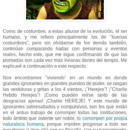
Como de costumbre, a estas alturas de la evolución, el ser
humano, y me refiero principalmente los de "buenas
costumbres", pero sin olvidarme de los demás también,
continúan comparando hadas con personas y eventos
reales, hecho este, que me sigue confirmando de que las
plomadas son cada vez mas livianas dentro del templo. Me
explicaré a continuación a este respecto.
Nos encontramos "viviendo" en un mundo en donde
grandes ignorantes en grandes puestos de poder, se rasgan
las vestiduras y gritan a los 4 vientos, ¡"Herejes"! ¡"Charlie
Hebdo Herejes"! ¡Como pueden reírse tanto de las
desgracias ajenas! ¡Charlie HEREJE! Y este mundo de
ignorantes sobresaltados y compulsivos, son los que están
en el arduo trabajo de corromper todas las instituciones,
todo ámbito que ostente ser noble,
lo corrompen por propia
naturaleza humana
, porque impiden progresar a todo ser
que desee ir mas allá con su filosofía, con su pensamiento,