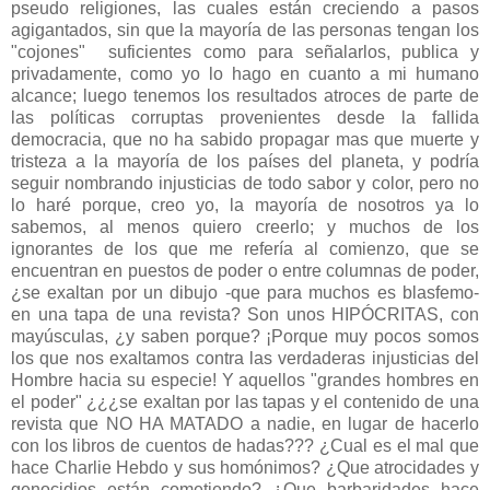
pseudo religiones, las cuales están creciendo a pasos
agigantados, sin que la mayoría de las personas tengan los
"cojones" suficientes como para señalarlos, publica y
privadamente, como yo lo hago en cuanto a mi humano
alcance; luego tenemos los resultados atroces de parte de
las políticas corruptas provenientes desde la fallida
democracia, que no ha sabido propagar mas que muerte y
tristeza a la mayoría de los países del planeta, y podría
seguir nombrando injusticias de todo sabor y color, pero no
lo haré porque, creo yo, la mayoría de nosotros ya lo
sabemos, al menos quiero creerlo; y muchos de los
ignorantes de los que me refería al comienzo, que se
encuentran en puestos de poder o entre columnas de poder,
¿se exaltan por un dibujo -que para muchos es blasfemo-
en una tapa de una revista? Son unos HIPÓCRITAS, con
mayúsculas, ¿y saben porque? ¡Porque muy pocos somos
los que nos exaltamos contra las verdaderas injusticias del
Hombre hacia su especie! Y aquellos "grandes hombres en
el poder" ¿¿¿se exaltan por las tapas y el contenido de una
revista que NO HA MATADO a nadie, en lugar de hacerlo
con los libros de cuentos de hadas??? ¿Cual es el mal que
hace Charlie Hebdo y sus homónimos? ¿Que atrocidades y
genocidios están cometiendo? ¿Que barbaridades hace