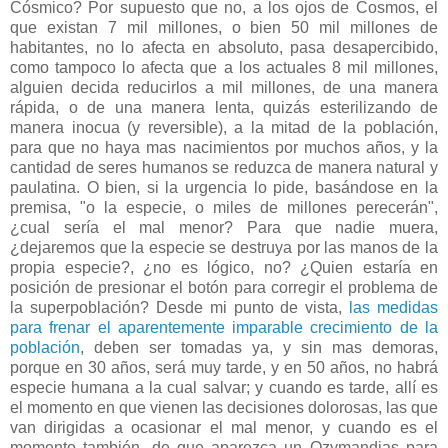
Cósmico? Por supuesto que no, a los ojos de Cosmos, el
que existan 7 mil millones, o bien 50 mil millones de
habitantes, no lo afecta en absoluto, pasa desapercibido,
como tampoco lo afecta que a los actuales 8 mil millones,
alguien decida reducirlos a mil millones, de una manera
rápida, o de una manera lenta, quizás esterilizando de
manera inocua (y reversible), a la mitad de la población,
para que no haya mas nacimientos por muchos años, y la
cantidad de seres humanos se reduzca de manera natural y
paulatina. O bien, si la urgencia lo pide, basándose en la
premisa, "o la especie, o miles de millones perecerán",
¿cual sería el mal menor? Para que nadie muera,
¿dejaremos que la especie se destruya por las manos de la
propia especie?, ¿no es lógico, no? ¿Quien estaría en
posición de presionar el botón para corregir el problema de
la superpoblación? Desde mi punto de vista,
las medidas
para frenar el aparentemente imparable crecimiento de la
población
, deben ser tomadas ya, y sin mas demoras,
porque en 30 años, será muy tarde, y en 50 años, no habrá
especie humana a la cual salvar; y cuando es tarde, allí es
el momento en que vienen las decisiones dolorosas, las que
van dirigidas a ocasionar el mal menor, y cuando es el
momento también, de que aparezca un Ozymandias para