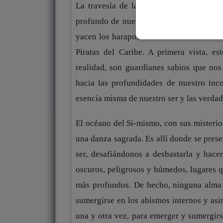
La travesía de la vida nos lleva a sum
profundo de nuestro ser. Es en ese imper
yacen los haraposos fantasmas de nuestro
Piratas del Caribe. A primera vista, e
realidad, son guardianes sabios que nos
hacia las profundidades de nuestro inco
esencia misma de nuestro ser y las verdade
El océano del Si-mismo, con sus misterios
una danza sagrada. Es allí donde se prese
ser, desafiándonos a desbastarla y hace
oscuros, peligrosos y húmedos, lugares q
más profundos. De hecho, ninguna alma 
sumergirse en los abismos internos y asir
una y otra vez, para emerger y sumergir