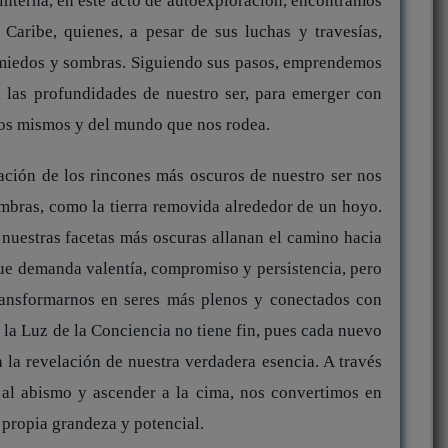
 interna, en este acto de autoexploración, encontramos
l Caribe, quienes, a pesar de sus luchas y travesías,
 miedos y sombras. Siguiendo sus pasos, emprendemos
 las profundidades de nuestro ser, para emerger con
os mismos y del mundo que nos rodea.
ación de los rincones más oscuros de nuestro ser nos
mbras, como la tierra removida alrededor de un hoyo.
 nuestras facetas más oscuras allanan el camino hacia
que demanda valentía, compromiso y persistencia, pero
ransformarnos en seres más plenos y conectados con
a la Luz de la Conciencia no tiene fin, pues cada nuevo
 la revelación de nuestra verdadera esencia. A través
 al abismo y ascender a la cima, nos convertimos en
 propia grandeza y potencial.