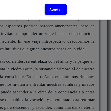
ergirnos en un vasto océano inexplorado, en lo más
Aceptar
fecto y aparentemente infinito mar interior, en donde
s arquetipos, figuras que recuerdan a los legendarios
stos espectros podrían parecer amenazantes, pero en
 invitan a emprender un viaje hacia lo desconocido,
nsciente. En ese viaje introspectivo descubrimos la
s intuitivas que guían nuestros pasos en la vida.
as corrientes, se entrelaza con el alma y la psique en
nta la Piedra Bruta, la sustancia primordial de nuestro
rla consciente. En ese océano, encontramos rincones
ue nos invitan a enfrentar nuestras sombras y miedos
puede ascender a la cima de la conciencia sin antes
se del hábito, la vocación y la voluntad para retornar
se, para descender y ascender, como una danza eterna