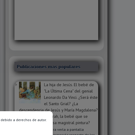
Publicaciones mas populares
La hija de Jesús. El bebé de
"La Última Cena" del genial
Leonardo Da Vinci. ¿Será éste
el Santo Grial? ¿La
descendencia de Jesús y María Magdalena?
¿Será Sophie o Sarah, la bebé que se
 debido a derechos de autor.
oculta dentro de esa magistral pintura?
Clic en la imagen para verla a pantalla
completa. Mucho se especula respecto de los