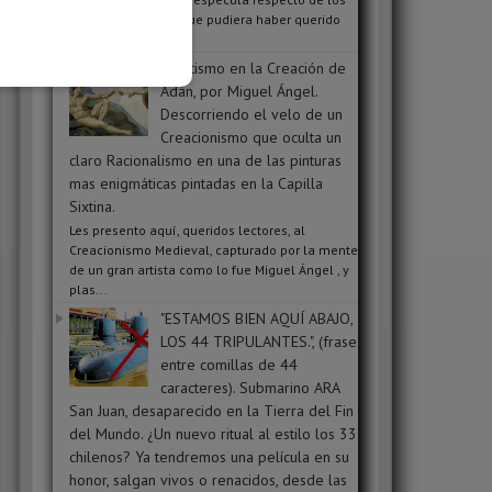
mensajes ocultos que pudiera haber querido
transmit...
Ocultismo en la Creación de
Adán, por Miguel Ángel.
Descorriendo el velo de un
Creacionismo que oculta un
claro Racionalismo en una de las pinturas
mas enigmáticas pintadas en la Capilla
Sixtina.
Les presento aquí, queridos lectores, al
Creacionismo Medieval, capturado por la mente
de un gran artista como lo fue Miguel Ángel , y
plas...
"ESTAMOS BIEN AQUÍ ABAJO,
LOS 44 TRIPULANTES.", (frase
entre comillas de 44
caracteres). Submarino ARA
San Juan, desaparecido en la Tierra del Fin
del Mundo. ¿Un nuevo ritual al estilo los 33
chilenos? Ya tendremos una película en su
honor, salgan vivos o renacidos, desde las