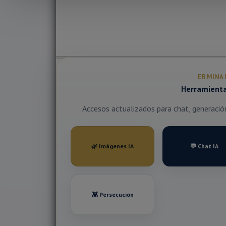
ERMINA
Herramientas
Accesos actualizados para chat, generación 
🌿 Imágenes IA
💬 Chat IA
👾 Persecución