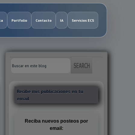
ca
Portfolio
Contacto
IA
Servicios ECS
Recibe mis publicaciones en tu
email
Reciba nuevos posteos por
email: