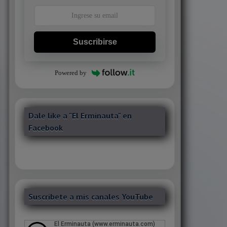
Suscribirse
Powered by
Dale like a "El Erminauta" en
Facebook
Suscribete a mis canales YouTube