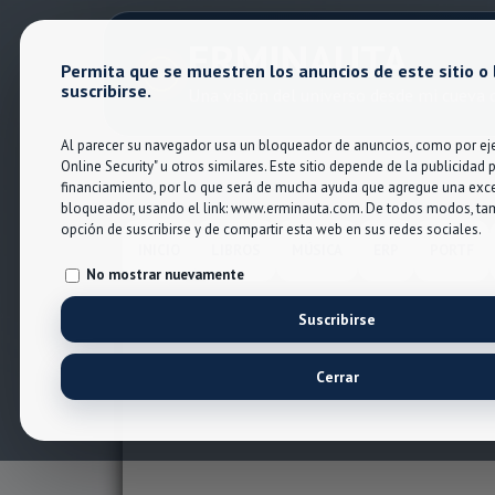
ERMINAUTA
Permita que se muestren los anuncios de este sitio o
suscribirse.
Una visión del universo desde mi cueva d
Al parecer su navegador usa un bloqueador de anuncios, como por eje
Online Security" u otros similares. Este sitio depende de la publicidad 
financiamiento, por lo que será de mucha ayuda que agregue una exc
bloqueador, usando el link: www.erminauta.com. De todos modos, tam
opción de suscribirse y de compartir esta web en sus redes sociales.
INICIO
LIBROS
MÚSICA
ERP
PORTF
No mostrar nuevamente
Suscribirse
Cerrar