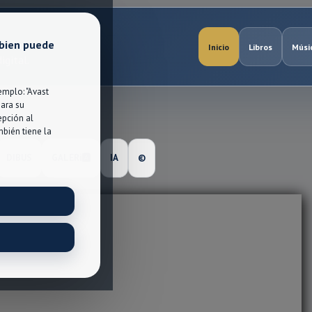
 bien puede
Inicio
Libros
Músi
igital.
mplo: "Avast
para su
epción al
bién tiene la
DIBUS
GALERℹ🅰
IA
©️