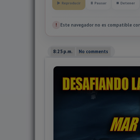
▶ Reproducir
⏸ Pausar
⏹ Detener
!
Este navegador no es compatible con 
8:25 p.m.
No comments