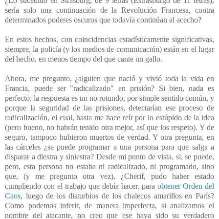
¿Lo sucedido en Strasburg, de 9 letras (Estrasburgo de 11 letras),
sería solo una continuación de la Revolución Francesa, contra
determinados poderes oscuros que todavía continúan al acecho?
En estos hechos, con coincidencias estadísticamente significativas,
siempre, la policía (y los medios de comunicación) están en el lugar
del hecho, en menos tiempo del que cante un gallo.
Ahora, me pregunto, ¿alguien que nació y vivió toda la vida en
Francia, puede ser "radicalizado" en prisión? Si bien, nada es
perfecto, la respuesta es un no rotundo, por simple sentido común, y
porque la seguridad de las prisiones, detectarían ese proceso de
radicalización, el cual, hasta me hace reír por lo estúpido de la idea
(pero bueno, no habrán tenido otra mejor, así que los respeto). Y de
seguro, tampoco hubieron muertos de verdad. Y otra pregunta, en
las cárceles ¿se puede programar a una persona para que salga a
disparar a diestra y siniestra? Desde mi punto de vista, si, se puede,
pero, esta persona no estaba ni radicalizado, ni programado, sino
que, (y me pregunto otra vez), ¿Cherif, pudo haber estado
cumpliendo con el trabajo que debía hacer, para
obtener Orden del
Caos
, luego de los disturbios de los chalecos amarillos en París?
Como podemos inferir, de manera imperfecta, si analizamos el
nombre del atacante, no creo que ese haya sido su verdadero