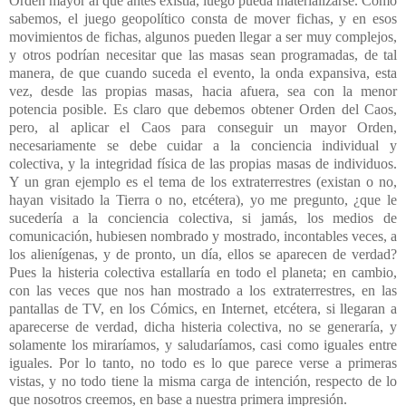
Orden mayor al que antes existía, luego pueda materializarse. Como
sabemos, el juego geopolítico consta de mover fichas, y en esos
movimientos de fichas, algunos pueden llegar a ser muy complejos,
y otros podrían necesitar que las masas sean programadas, de tal
manera, de que cuando suceda el evento, la onda expansiva, esta
vez, desde las propias masas, hacia afuera, sea con la menor
potencia posible. Es claro que debemos obtener Orden del Caos,
pero, al aplicar el Caos para conseguir un mayor Orden,
necesariamente se debe cuidar a la conciencia individual y
colectiva, y la integridad física de las propias masas de individuos.
Y un gran ejemplo es el tema de los extraterrestres (existan o no,
hayan visitado la Tierra o no, etcétera), yo me pregunto, ¿que le
sucedería a la conciencia colectiva, si jamás, los medios de
comunicación, hubiesen nombrado y mostrado, incontables veces, a
los alienígenas, y de pronto, un día, ellos se aparecen de verdad?
Pues la histeria colectiva estallaría en todo el planeta; en cambio,
con las veces que nos han mostrado a los extraterrestres, en las
pantallas de TV, en los Cómics, en Internet, etcétera, si llegaran a
aparecerse de verdad, dicha histeria colectiva, no se generaría, y
solamente los miraríamos, y saludaríamos, casi como iguales entre
iguales. Por lo tanto, no todo es lo que parece verse a primeras
vistas, y no todo tiene la misma carga de intención, respecto de lo
que nosotros creemos, en base a nuestra primera impresión.