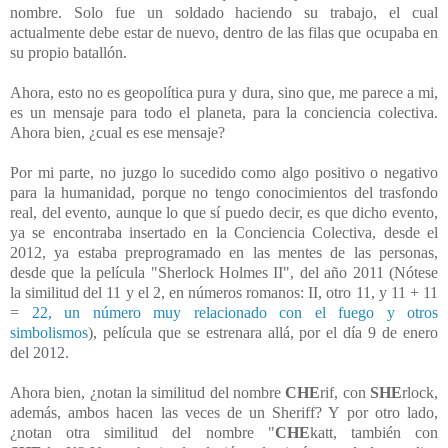
nombre. Solo fue un soldado haciendo su trabajo, el cual
actualmente debe estar de nuevo, dentro de las filas que ocupaba en
su propio batallón.
Ahora, esto no es geopolítica pura y dura, sino que, me parece a mi,
es un mensaje para todo el planeta, para la conciencia colectiva.
Ahora bien, ¿cual es ese mensaje?
Por mi parte, no juzgo lo sucedido como algo positivo o negativo
para la humanidad, porque no tengo conocimientos del trasfondo
real, del evento, aunque lo que sí puedo decir, es que dicho evento,
ya se encontraba insertado en la Conciencia Colectiva, desde el
2012, ya estaba preprogramado en las mentes de las personas,
desde que la película "Sherlock Holmes II", del año 2011 (Nótese
la similitud del 11 y el 2, en números romanos: II, otro 11, y 11 + 11
=
22, un número muy relacionado con el fuego y otros
simbolismos
), película que se estrenara allá, por el día 9 de enero
del 2012.
Ahora bien, ¿notan la similitud del nombre
CHE
rif, con
SHE
rlock,
además, ambos hacen las veces de un Sheriff? Y por otro lado,
¿notan otra similitud del nombre "
CHE
katt, también con