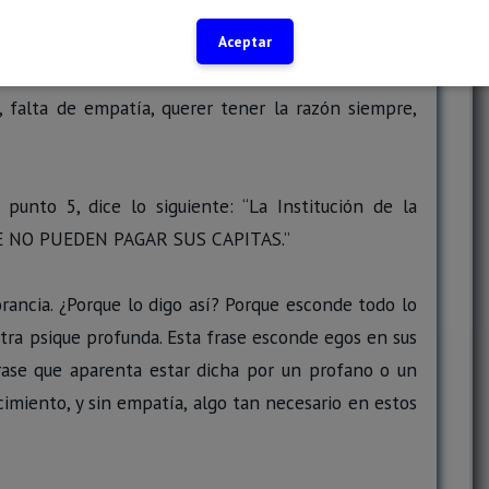
scribió GRITANDO, como lo acabo de ejemplificar en
tiqueta, el escribir de esa manera, es gritar, y el
Aceptar
s y vicios, que hace a la mala costumbre de gritar,
ia, falta de empatía, querer tener la razón siempre,
 punto 5, dice lo siguiente: “La Institución de la
 NO PUEDEN PAGAR SUS CAPITAS.”
rancia. ¿Porque lo digo así? Porque esconde todo lo
tra psique profunda. Esta frase esconde egos en sus
frase que aparenta estar dicha por un profano o un
imiento, y sin empatía, algo tan necesario en estos