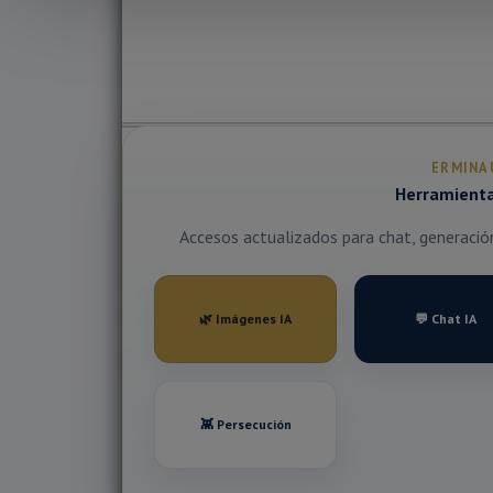
ERMINA
Herramientas
Accesos actualizados para chat, generación 
🌿 Imágenes IA
💬 Chat IA
👾 Persecución