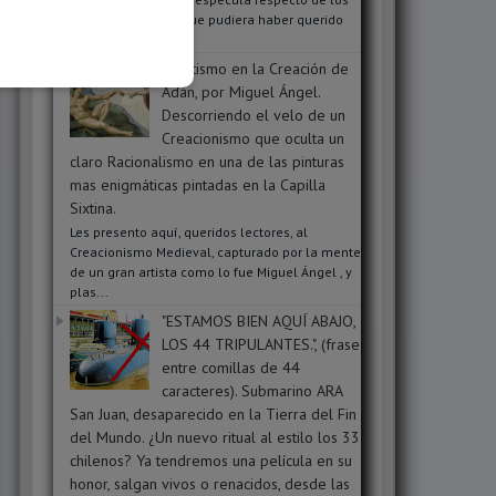
mensajes ocultos que pudiera haber querido
transmit...
Ocultismo en la Creación de
Adán, por Miguel Ángel.
Descorriendo el velo de un
Creacionismo que oculta un
claro Racionalismo en una de las pinturas
mas enigmáticas pintadas en la Capilla
Sixtina.
Les presento aquí, queridos lectores, al
Creacionismo Medieval, capturado por la mente
de un gran artista como lo fue Miguel Ángel , y
plas...
"ESTAMOS BIEN AQUÍ ABAJO,
LOS 44 TRIPULANTES.", (frase
entre comillas de 44
caracteres). Submarino ARA
San Juan, desaparecido en la Tierra del Fin
del Mundo. ¿Un nuevo ritual al estilo los 33
chilenos? Ya tendremos una película en su
honor, salgan vivos o renacidos, desde las