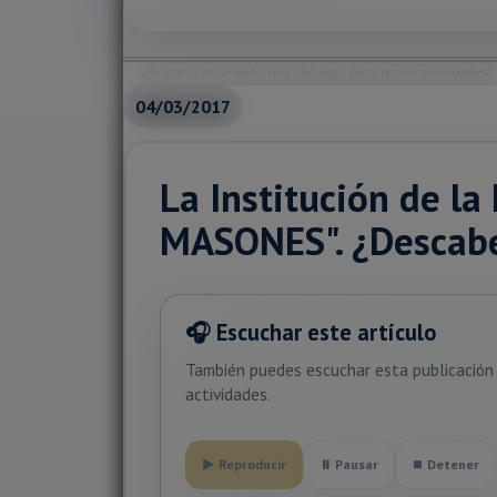
¿Te gustó esta Web? Haz clic aquí para recibir novedades.
04/03/2017
La Institución de l
MASONES". ¿Descabe
🎧 Escuchar este artículo
También puedes escuchar esta publicación 
actividades.
▶ Reproducir
⏸ Pausar
⏹ Detener