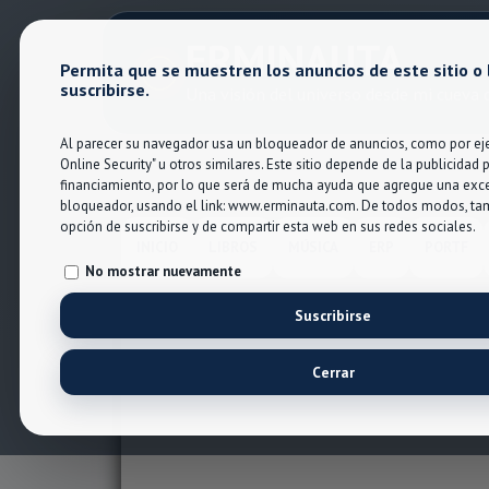
ERMINAUTA
Permita que se muestren los anuncios de este sitio o
suscribirse.
Una visión del universo desde mi cueva d
Al parecer su navegador usa un bloqueador de anuncios, como por eje
Online Security" u otros similares. Este sitio depende de la publicidad 
financiamiento, por lo que será de mucha ayuda que agregue una exc
bloqueador, usando el link: www.erminauta.com. De todos modos, tam
opción de suscribirse y de compartir esta web en sus redes sociales.
INICIO
LIBROS
MÚSICA
ERP
PORTF
No mostrar nuevamente
Suscribirse
Cerrar