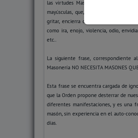
las virtudes Masónicas. Incluso, la e
mayúsculas, que, según las Reglas de Ne
gritar, encierra otros muchos desvalore
como ira, enojo, violencia, odio, envid
etc..
La siguiente frase, correspondiente al
Masonería NO NECESITA MASONES QUE
Esta frase se encuentra cargada de igno
que la Orden propone desterrar de nues
diferentes manifestaciones, y es una 
masón, sin experiencia en el auto-conoc
días.