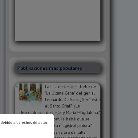
Publicaciones mas populares
La hija de Jesús. El bebé de
"La Última Cena" del genial
Leonardo Da Vinci. ¿Será éste
el Santo Grial? ¿La
descendencia de Jesús y María Magdalena?
¿Será Sophie o Sarah, la bebé que se
 debido a derechos de autor.
oculta dentro de esa magistral pintura?
Clic en la imagen para verla a pantalla
completa. Mucho se especula respecto de los