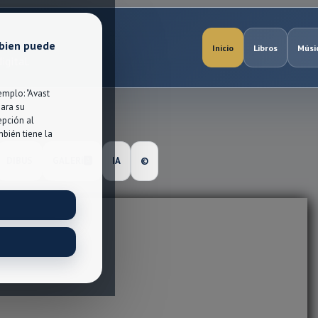
 bien puede
Inicio
Libros
Músi
igital.
mplo: "Avast
para su
epción al
bién tiene la
DIBUS
GALERℹ🅰
IA
©️