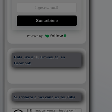
Suscribirse
Powered by
Dale like a "El Erminauta" en
Facebook
Suscribete a mis canales YouTube