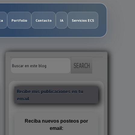
ca
Portfolio
Contacto
IA
Servicios ECS
Recibe mis publicaciones en tu
email
Reciba nuevos posteos por
email: