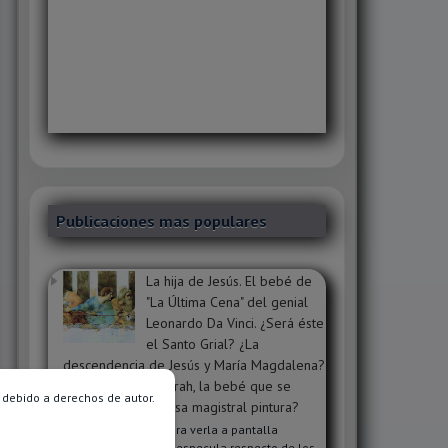
Publicaciones mas populares
La hija de Jesús. El bebé de
"La Última Cena" del genial
Leonardo Da Vinci. ¿Será éste
el Santo Grial? ¿La
descendencia de Jesús y María Magdalena?
¿Será Sophie o Sarah, la bebé que se
 debido a derechos de autor.
oculta dentro de esa magistral pintura?
Clic en la imagen para verla a pantalla
completa. Mucho se especula respecto de los