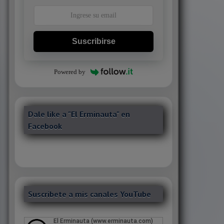
Suscribirse
Powered by
Dale like a "El Erminauta" en
Facebook
Suscribete a mis canales YouTube