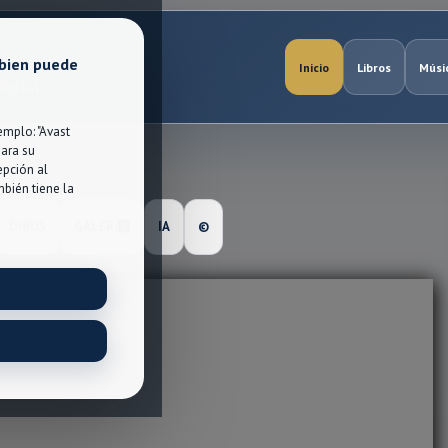
 bien puede
Inicio
Libros
Músi
igital.
mplo: "Avast
para su
epción al
bién tiene la
DIBUS
GALERℹ🅰
IA
©️