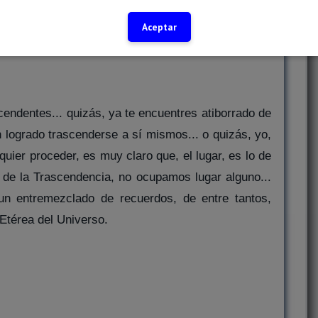
tremezcle con el polvo de este gran Valle de
estra Tierra, mi espíritu; tal como lo hace el Rojo
Aceptar
l alejado Infinito; se fusionara con el Rojo de tu
endentes... quizás, ya te encuentres atiborrado de
n logrado trascenderse a sí mismos... o quizás, yo,
quier proceder, es muy claro que, el lugar, es lo de
de la Trascendencia, no ocupamos lugar alguno...
entremezclado de recuerdos, de entre tantos,
Etérea del Universo.