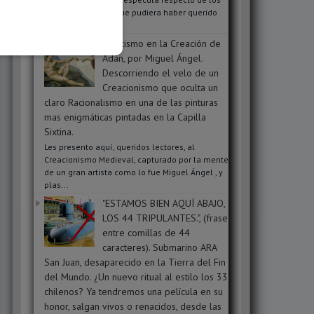
mensajes ocultos que pudiera haber querido
transmit...
Ocultismo en la Creación de
Adán, por Miguel Ángel.
Descorriendo el velo de un
Creacionismo que oculta un
claro Racionalismo en una de las pinturas
mas enigmáticas pintadas en la Capilla
Sixtina.
Les presento aquí, queridos lectores, al
Creacionismo Medieval, capturado por la mente
de un gran artista como lo fue Miguel Ángel , y
plas...
"ESTAMOS BIEN AQUÍ ABAJO,
LOS 44 TRIPULANTES.", (frase
entre comillas de 44
caracteres). Submarino ARA
San Juan, desaparecido en la Tierra del Fin
del Mundo. ¿Un nuevo ritual al estilo los 33
chilenos? Ya tendremos una película en su
honor, salgan vivos o renacidos, desde las