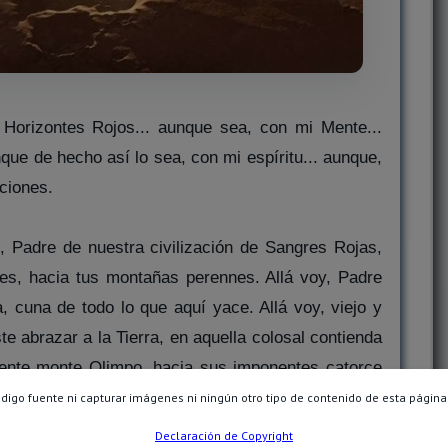
us Horizontes Rojos... aunque sea, con mi Mente...
ue de hecho así lo sea, con mi espíritu... aunque,
ciones.
e, Padre de nuestra civilización de Sangres Rojas,
bles, hacia tus montañas perennes. Allá voy, Padre
, cuna de todo lo que aquí yace. Allá voy, viejo y
te abrazar a la Tierra, en aquella colosal contienda
cuente monte Olimpo, hacia sus imponentes catorce
rlo para siempre, bajo la eterna mirada de los Valles
ódigo fuente ni capturar imágenes ni ningún otro tipo de contenido de esta página
sabido crear, luego de hacerlo consigo mismo. Allá
Declaración de Copyright