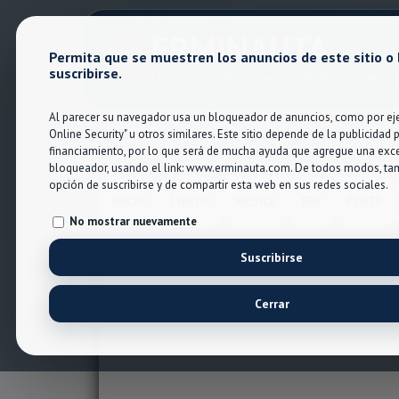
ERMINAUTA
Permita que se muestren los anuncios de este sitio o
suscribirse.
Una visión del universo desde mi cueva d
Al parecer su navegador usa un bloqueador de anuncios, como por eje
Online Security" u otros similares. Este sitio depende de la publicidad 
financiamiento, por lo que será de mucha ayuda que agregue una exc
bloqueador, usando el link: www.erminauta.com. De todos modos, tam
opción de suscribirse y de compartir esta web en sus redes sociales.
INICIO
LIBROS
MÚSICA
ERP
PORTF
No mostrar nuevamente
Suscribirse
Cerrar