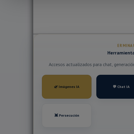
ERMINA
Herramientas
Accesos actualizados para chat, generación 
🌿 Imágenes IA
💬 Chat IA
👾 Persecución