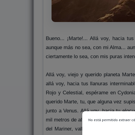
Bueno... ¡Marte!... Allá voy, hacia t
aunque más no sea, con mi Alma... aunq
ciertamente lo sea, con mis puras inten
Allá voy, viejo y querido planeta Mart
allá voy, hacia tus llanuras intermina
Rojo y Celestial, espérame en Cydonia
querido Marte, tu, que alguna vez supis
junto a Venus. Allá voy, hacia tu elo
mil metros de altura, allá voy, a escala
No está permitido extraer c
del Mariner, valles que el Olimpo ha 