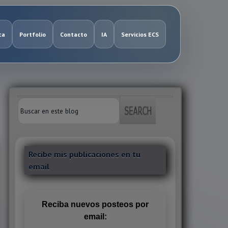
ca
Portfolio
Contacto
IA
Servicios ECS
Recibe mis publicaciones en tu
email
Reciba nuevos posteos por
email: