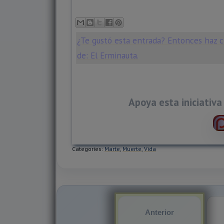
¿Te gustó esta entrada? Entonces haz cl
de: El Erminauta.
Apoya esta iniciativa
Categories:
Marte
,
Muerte
,
Vida