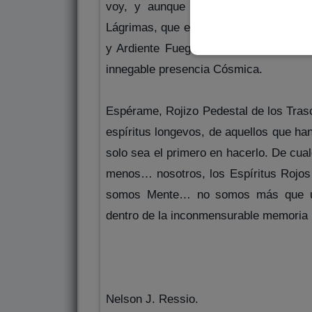
voy, y aunque mi Roja Sangre se en
Lágrimas, que es nuestra Geb, que es nu
y Ardiente Fuego de la Eternidad con e
innegable presencia Cósmica.
Espérame, Rojizo Pedestal de los Trasc
espíritus longevos, de aquellos que ha
solo sea el primero en hacerlo. De cual
menos… nosotros, los Espíritus Rojos 
somos Mente… no somos más que un 
dentro de la inconmensurable memoria 
Nelson J. Ressio.