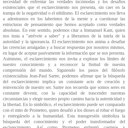
necesidad de enfrentar las verdades incómodas y los desafíos
existenciales que el esclarecimiento nos presenta, sin caer en la
trampa de la negatividad o el nihilismo. El esclarecimiento nos lleva
a adentrarnos en los laberintos de la mente y a cuestionar las
estructuras de pensamiento que hemos aceptado como verdades
absolutas. En este sentido, podemos citar a Immanuel Kant, quien
nos insta a "atrévete a saber" y a liberarnos de la tutela de la
autoridad y la ignorancia. El esclarecimiento nos anima a desafiar
las creencias arraigadas y a buscar respuestas por nosotros mismos,
en lugar de aceptar pasivamente la información que se nos presenta.
Asimismo, el esclarecimiento nos invita a explorar los límites de
nuestro conocimiento y a reconocer la finitud de nuestra
comprensión del mundo. Siguiendo los pasos del filósofo
existencialista Jean-Paul Sartre, podemos afirmar que la búsqueda
del esclarecimiento implica un constante acto de creación y
reinvención de nuestro ser. Sartre nos recuerda que somos seres en
constante devenir, con la capacidad de trascender nuestras
circunstancias y elegir nuestro propio camino hacia la autenticidad y
la libertad. En lo simbólico, el esclarecimiento puede ser comparado
con el mito de Prometeo, quien desafió a los dioses al robar el fuego
y entregárselo a la humanidad. Esta transgresión simboliza la
búsqueda del conocimiento y el poder transformador del
esclarecimiento. Así como Prometeo enfrentó castigos y