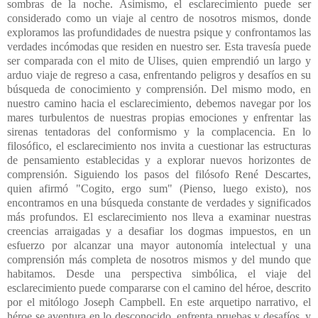
sombras de la noche. Asimismo, el esclarecimiento puede ser
considerado como un viaje al centro de nosotros mismos, donde
exploramos las profundidades de nuestra psique y confrontamos las
verdades incómodas que residen en nuestro ser. Esta travesía puede
ser comparada con el mito de Ulises, quien emprendió un largo y
arduo viaje de regreso a casa, enfrentando peligros y desafíos en su
búsqueda de conocimiento y comprensión. Del mismo modo, en
nuestro camino hacia el esclarecimiento, debemos navegar por los
mares turbulentos de nuestras propias emociones y enfrentar las
sirenas tentadoras del conformismo y la complacencia.
En lo
filosófico, el esclarecimiento nos invita a cuestionar las estructuras
de pensamiento establecidas y a explorar nuevos horizontes de
comprensión. Siguiendo los pasos del filósofo René Descartes,
quien afirmó "Cogito, ergo sum" (Pienso, luego existo), nos
encontramos en una búsqueda constante de verdades y significados
más profundos. El esclarecimiento nos lleva a examinar nuestras
creencias arraigadas y a desafiar los dogmas impuestos, en un
esfuerzo por alcanzar una mayor autonomía intelectual y una
comprensión más completa de nosotros mismos y del mundo que
habitamos. Desde una perspectiva simbólica, el viaje del
esclarecimiento puede compararse con el camino del héroe, descrito
por el mitólogo Joseph Campbell. En este arquetipo narrativo, el
héroe se aventura en lo desconocido, enfrenta pruebas y desafíos, y