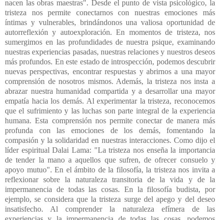
nacen las obras maestras". Desde el punto de vista psicológico, la
tristeza nos permite conectarnos con nuestras emociones más
íntimas y vulnerables, brindándonos una valiosa oportunidad de
autorreflexión y autoexploración. En momentos de tristeza, nos
sumergimos en las profundidades de nuestra psique, examinando
nuestras experiencias pasadas, nuestras relaciones y nuestros deseos
más profundos. En este estado de introspección, podemos descubrir
nuevas perspectivas, encontrar respuestas y abrirnos a una mayor
comprensión de nosotros mismos. Además, la tristeza nos insta a
abrazar nuestra humanidad compartida y a desarrollar una mayor
empatía hacia los demás. Al experimentar la tristeza, reconocemos
que el sufrimiento y las luchas son parte integral de la experiencia
humana. Esta comprensión nos permite conectar de manera más
profunda con las emociones de los demás, fomentando la
compasión y la solidaridad en nuestras interacciones. Como dijo el
líder espiritual Dalai Lama: "La tristeza nos enseña la importancia
de tender la mano a aquellos que sufren, de ofrecer consuelo y
apoyo mutuo".
En el ámbito de la filosofía, la tristeza nos invita a
reflexionar sobre la naturaleza transitoria de la vida y de la
impermanencia de todas las cosas. En la filosofía budista, por
ejemplo, se considera que la tristeza surge del apego y del deseo
insatisfecho. Al comprender la naturaleza efímera de las
experiencias y la impermanencia de todas las cosas, podemos