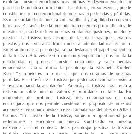
explorar nuestras emociones más íntimas y desencadenando un
proceso de autodescubrimiento". La tristeza, en su esencia, puede
considerarse un eco emocional de nuestras experiencias y pérdidas.
Es un recordatorio de nuestra vulnerabilidad y fragilidad como seres
humanos. A través de ella, nos adentramos en las profundidades de
nuestro ser, donde residen nuestras verdaderas pasiones, anhelos y
miedos. La tristeza nos despoja de las máscaras que llevamos
puestas y nos invita a confrontar nuestra autenticidad más genuina.
En el ámbito de la psicología, se ha destacado el papel terapéutico
de la tristeza. A través de su expresión y exploración, nos brinda la
oportunidad de procesar nuestras emociones y sanar heridas
emocionales. Como afirmó la psicoterapeuta Elizabeth Kübler-
Ross: "El duelo es la forma en que nos curamos de nuestras
pérdidas. Es a través de la tristeza que podemos encontrar consuelo
y avanzar hacia la aceptación".
Además, la tristeza nos invita a
reflexionar sobre nuestros valores y prioridades en la vida. En
momentos de profunda tristeza, nos encontramos en una
encrucijada que nos permite cuestionar el propósito de nuestras
acciones y reevaluar nuestras metas. En palabras del filósofo Albert
Camus: "En medio de la tristeza, surge una oportunidad para
redefinirnos y encontrar un nuevo significado en nuestra
existencia". En el contexto de la psicología positiva, la tristeza
también desempeña un papel importante. Al permitirnos