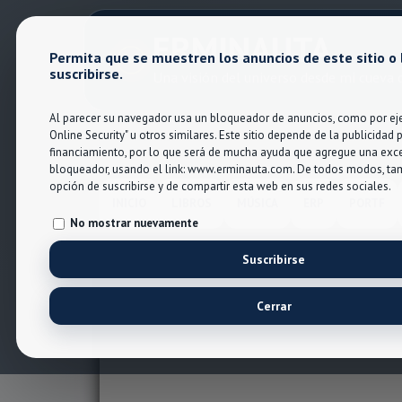
ERMINAUTA
Permita que se muestren los anuncios de este sitio o
suscribirse.
Una visión del universo desde mi cueva d
Al parecer su navegador usa un bloqueador de anuncios, como por eje
Online Security" u otros similares. Este sitio depende de la publicidad 
financiamiento, por lo que será de mucha ayuda que agregue una exc
bloqueador, usando el link: www.erminauta.com. De todos modos, tam
opción de suscribirse y de compartir esta web en sus redes sociales.
INICIO
LIBROS
MÚSICA
ERP
PORTF
No mostrar nuevamente
Suscribirse
Cerrar