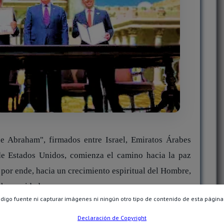
de Abraham", firmados entre Israel, Emiratos Árabes
de Estados Unidos, comienza el camino hacia la paz
y por ende, hacia un crecimiento espiritual del Hombre,
a humanidad.
ódigo fuente ni capturar imágenes ni ningún otro tipo de contenido de esta página
trucción del Tercer Templo de Salomón
, no será una
Declaración de Copyright