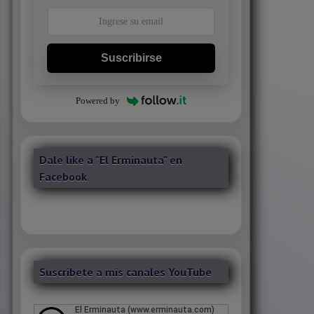
Suscribirse
Powered by
Dale like a "El Erminauta" en
Facebook
Suscribete a mis canales YouTube