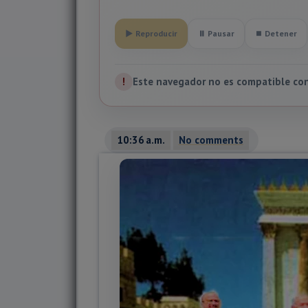
▶ Reproducir
⏸ Pausar
⏹ Detener
!
Este navegador no es compatible con 
10:36 a.m.
No comments