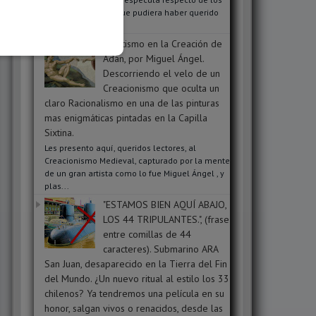
mensajes ocultos que pudiera haber querido
transmit...
Ocultismo en la Creación de
Adán, por Miguel Ángel.
Descorriendo el velo de un
Creacionismo que oculta un
claro Racionalismo en una de las pinturas
mas enigmáticas pintadas en la Capilla
Sixtina.
Les presento aquí, queridos lectores, al
Creacionismo Medieval, capturado por la mente
de un gran artista como lo fue Miguel Ángel , y
plas...
"ESTAMOS BIEN AQUÍ ABAJO,
LOS 44 TRIPULANTES.", (frase
entre comillas de 44
caracteres). Submarino ARA
San Juan, desaparecido en la Tierra del Fin
del Mundo. ¿Un nuevo ritual al estilo los 33
chilenos? Ya tendremos una película en su
honor, salgan vivos o renacidos, desde las