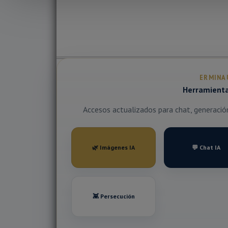
ERMINA
Herramientas
Accesos actualizados para chat, generación 
🌿 Imágenes IA
💬 Chat IA
👾 Persecución