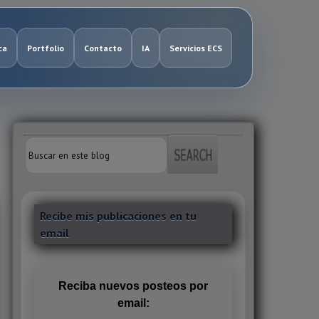
ca
Portfolio
Contacto
IA
Servicios ECS
Recibe mis publicaciones en tu
email
Reciba nuevos posteos por
email: