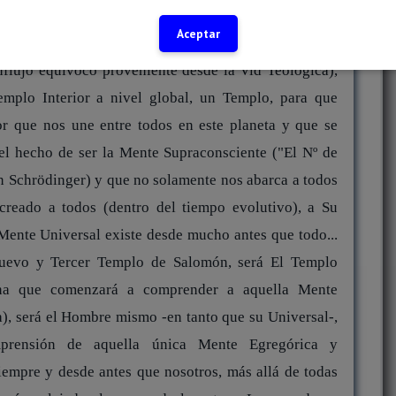
ista de todos, destinada a empujar a la humanidad hacia
Aceptar
uosa búsqueda externa de un Dios que responda desde
nflujo equívoco proveniente desde la Vid Teológica),
emplo Interior a nivel global, un Templo, para que
r que nos une entre todos en este planeta y que se
el hecho de ser la Mente Supraconsciente ("El Nº de
in Schrödinger) y que no solamente nos abarca a todos
 creado a todos (dentro del tiempo evolutivo), a Su
ente Universal existe desde mucho antes que todo...
 Nuevo y Tercer Templo de Salomón, será El Templo
a que comenzará a comprender a aquella Mente
a), será el Hombre mismo -en tanto que su Universal-,
prensión de aquella única Mente Egregórica y
iempre y desde antes que nosotros, más allá de todas