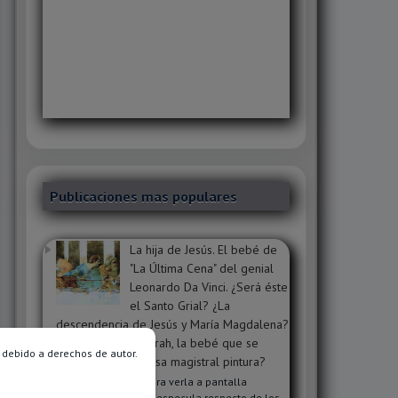
Publicaciones mas populares
La hija de Jesús. El bebé de
"La Última Cena" del genial
Leonardo Da Vinci. ¿Será éste
el Santo Grial? ¿La
descendencia de Jesús y María Magdalena?
¿Será Sophie o Sarah, la bebé que se
 debido a derechos de autor.
oculta dentro de esa magistral pintura?
Clic en la imagen para verla a pantalla
completa. Mucho se especula respecto de los