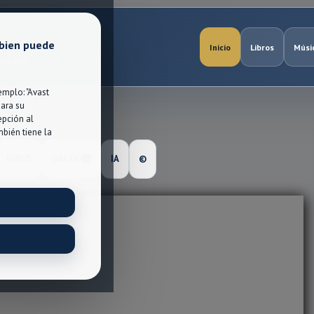
 bien puede
Inicio
Libros
Músi
igital.
mplo: "Avast
para su
epción al
bién tiene la
DIBUS
GALERℹ🅰
IA
©️