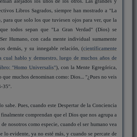
enían alejados los unos de los otros. Las grandes y
pectivos Libros Sagrados, siempre han mostrado a "La
 para que solo los que tuviesen ojos para ver, que la
e que todos sepan que "La Gran Verdad" (Dios) se
l Ser Humano, con cada mente individual sumamente
os demás, y su innegable relación, (
científicamente
la cual hablo y demuestro, luego de muchos años de
 libro: "Homo Universalis"
), con la Mente Egregórica,
 lo que muchos denominan como: Dios... "¿Pues no veis
4-35".
o sabe. Pues, cuando este Despertar de la Conciencia
s, finalmente comprendan que el Dios que nos agrupa a
o de nosotros como especie, cuando el ser humano vea
e lo evidente, ya no esté más, y cuando se percate de