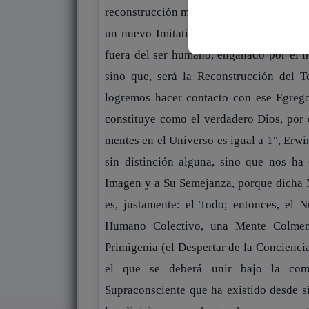
reconstrucción material, externa y a la v
un nuevo Imitatio Christi (esa infruct
fuera del ser humano, engañado por el i
sino que, será la Reconstrucción del T
logremos hacer contacto con ese Egrego
constituye como el verdadero Dios, por 
mentes en el Universo es igual a 1", Erw
sin distinción alguna, sino que nos ha
Imagen y a Su Semejanza, porque dicha M
es, justamente: el Todo; entonces, el
Humano Colectivo, una Mente Colmen
Primigenia (el Despertar de la Concienci
el que se deberá unir bajo la com
Supraconsciente que ha existido desde s