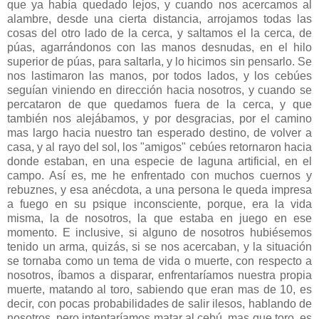
que ya había quedado lejos, y cuando nos acercamos al
alambre, desde una cierta distancia, arrojamos todas las
cosas del otro lado de la cerca, y saltamos el la cerca, de
púas, agarrándonos con las manos desnudas, en el hilo
superior de púas, para saltarla, y lo hicimos sin pensarlo. Se
nos lastimaron las manos, por todos lados, y los cebúes
seguían viniendo en dirección hacia nosotros, y cuando se
percataron de que quedamos fuera de la cerca, y que
también nos alejábamos, y por desgracias, por el camino
mas largo hacia nuestro tan esperado destino, de volver a
casa, y al rayo del sol, los "amigos" cebúes retornaron hacia
donde estaban, en una especie de laguna artificial, en el
campo. Así es, me he enfrentado con muchos cuernos y
rebuznes, y esa anécdota, a una persona le queda impresa
a fuego en su psique inconsciente, porque, era la vida
misma, la de nosotros, la que estaba en juego en ese
momento. E inclusive, si alguno de nosotros hubiésemos
tenido un arma, quizás, si se nos acercaban, y la situación
se tornaba como un tema de vida o muerte, con respecto a
nosotros, íbamos a disparar, enfrentaríamos nuestra propia
muerte, matando al toro, sabiendo que eran mas de 10, es
decir, con pocas probabilidades de salir ilesos, hablando de
nosotros, pero intentaríamos matar al cebú, mas que toro, es