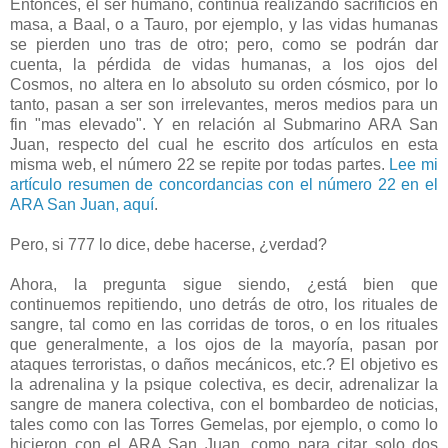
Entonces, el ser humano, continúa realizando sacrificios en
masa, a Baal, o a Tauro, por ejemplo, y las vidas humanas
se pierden uno tras de otro; pero, como se podrán dar
cuenta, la pérdida de vidas humanas, a los ojos del
Cosmos, no altera en lo absoluto su orden cósmico, por lo
tanto, pasan a ser son irrelevantes, meros medios para un
fin "mas elevado". Y en relación al Submarino ARA San
Juan, respecto del cual he escrito dos artículos en esta
misma web, el número 22 se repite por todas partes.
Lee mi
artículo resumen de concordancias con el número 22 en el
ARA San Juan, aquí
.
Pero, si 777 lo dice, debe hacerse, ¿verdad?
Ahora, la pregunta sigue siendo, ¿está bien que
continuemos repitiendo, uno detrás de otro, los rituales de
sangre, tal como en las corridas de toros, o en los rituales
que generalmente, a los ojos de la mayoría, pasan por
ataques terroristas, o daños mecánicos, etc.? El objetivo es
la adrenalina y la psique colectiva, es decir, adrenalizar la
sangre de manera colectiva, con el bombardeo de noticias,
tales como con las Torres Gemelas, por ejemplo, o como lo
hicieron con el ARA San Juan, como para citar solo dos