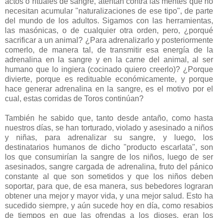
actos o rituales de sangre, atentan contra las mentes que no
necesitan acumular "naturalizaciones de ese tipo", de parte
del mundo de los adultos. Sigamos con las herramientas,
las masónicas, o de cualquier otra orden, pero, ¿porqué
sacrificar a un animal? ¿Para adrenalizarlo y posteriormente
comerlo, de manera tal, de transmitir esa energía de la
adrenalina en la sangre y en la carne del animal, al ser
humano que lo ingiera (cocinado quiero creerlo)? ¿Porque
divierte, porque es redituable económicamente, y porque
hace generar adrenalina en la sangre, es el motivo por el
cual, estas corridas de Toros continúan?
También he sabido que, tanto desde antaño, como hasta
nuestros días, se han torturado, violado y asesinado a niños
y niñas, para adrenalizar su sangre, y luego, los
destinatarios humanos de dicho "producto escarlata", son
los que consumirían la sangre de los niños, luego de ser
asesinados, sangre cargada de adrenalina, fruto del pánico
constante al que son sometidos y que los niños deben
soportar, para que, de esa manera, sus bebedores lograran
obtener una mejor y mayor vida, y una mejor salud. Esto ha
sucedido siempre, y aún sucede hoy en día, como resabios
de tiempos en que las ofrendas a los dioses, eran los